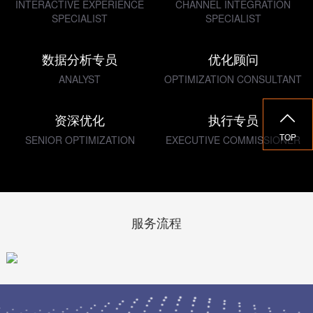
INTERACTIVE EXPERIENCE
CHANNEL INTEGRATION
SPECIALIST
SPECIALIST
数据分析专员
优化顾问
ANALYST
OPTIMIZATION CONSULTANT

资深优化
执行专员
TOP
SENIOR OPTIMIZATION
EXECUTIVE COMMISSIONER
服务流程