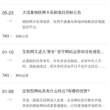
05-23
大流量物联网卡采购项目招标公告
物联网卡应用场景：应用于摄像头终端传输数据至视频
监控平台。
TAG：
招标公告
01-10
互联网又进入“寒冬” 坚守网站运营却没有感觉到呢
从团购到共享单车，年年岁岁花相似，岁岁年年人不
同。团购崩溃过，而共享经济似乎日子也不太好过，
OFO的各种负面消息每天都充斥在各种头条上，于是，
TAG：
网站运营
在这个冬天里，互联网创业也似乎步入了冬季
&hellip;&hellip;以前还可以抱团取暖，现在都不能共享
了，如何度过呢?其实，互联网创业并没有真正的寒冬，
01-09
定制型网站具有什么特点?有哪些优势?
而是盲目火热之后的从风口摔下来，这种过山车的感
觉，很容易让人心里失衡
导读：随着互联网深入发展，企业网站也不断在升级，
原来的模板网站或者普通建站，已经逐渐被市场所淘